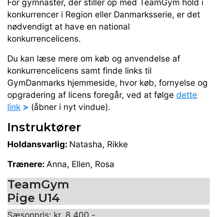
For gymnaster, der stiller op med TeamGym hold i
konkurrencer i Region eller Danmarksserie, er det
nødvendigt at have en national
konkurrencelicens.
Du kan læse mere om køb og anvendelse af
konkurrencelicens samt finde links til
GymDanmarks hjemmeside, hvor køb, fornyelse og
opgradering af licens foregår, ved at følge
dette
link
>
(åbner i nyt vindue).
Instruktører
Holdansvarlig:
Natasha, Rikke
Trænere:
Anna, Ellen, Rosa
TeamGym
Pige U14
Sæsonpris: kr. 8.400,-