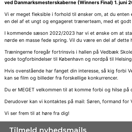
ved Danmarksmesterskaberne (Winners Final) 1. juni 
Vi er meget fleksible i forhold til ønsker om, at du enten 
en del af et ungt og engageret trænerteam, med et god
I kommende sæson 2022/2023 har vi et ønske om at start
nørde en masse fede spring. Vil du være en del af dette h
Træningerne foregår fortrinsvis i hallen på Vedbæk Skol
gode togforbindelser til København og nordpå til Helsing
Hvis ovenstående har fanget din interesse, så kig forbi
kan se film og billeder fra forskellige konkurrencer.
Du er MEGET velkommen til at komme forbi og hilse på d
Derudover kan vi kontaktes på mail: Søren, formand fo
Vi ser frem til at høre fra dig!
Tilmeld nyhedsmails