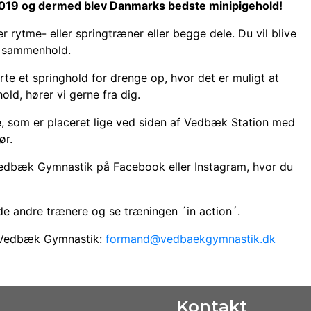
2019 og dermed blev Danmarks bedste minipigehold!
er rytme- eller springtræner eller begge dele. Du vil blive
t sammenhold.
e et springhold for drenge op, hvor det er muligt at
old, hører vi gerne fra dig.
e, som er placeret lige ved siden af Vedbæk Station med
ør.
 Vedbæk Gymnastik på Facebook eller Instagram, hvor du
e andre trænere og se træningen ´in action´.
r Vedbæk Gymnastik:
formand@vedbaekgymnastik.dk
Kontakt