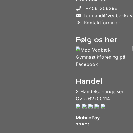
+4561306296
formand@vedbaekgym
Kontaktformular
Følg os her
Handel
Handelsbetingelser
CVR: 62700114
MobilePay
23501