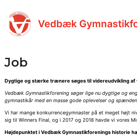
Vedbæk Gymnastikfo
Job
Dygtige og stærke trænere søges til videreudvikling a
Vedbæk Gymnastikforening søger lige nu dygtige og engag
gymnastikår med en masse gode oplevelser og spænden
Vi har mange konkurrencegymnaster på et meget højt niv
sig til Winners Final, og i 2017 og 2018 havde vi vores Min
Højdepunktet i Vedbæk Gymnastikforenings historie har